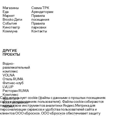
Магазины
Схема ТРК
Еда
Арендаторам
Маркет
Правила
Brosko Дети
посещения
События
Правила
Кинотеатр
парковки
Коммуна
Контакты
ДРУГИЕ
ПРОЕКТЫ
Водно-
развлекательный
комплекс
VOLNA
Отель RUMA
Фитнес-клуб
LVLUP
Ресторан RUMA
Комплекс
Сайт использует cookie (файлы с данными о прошлых посещениях
красоты и
сайта и предпочтениях пользователя). Файлы cookie собираются
восстановления
посредством инструментов аналитики Яндекс.Метрика для
NEDRA
персонализации сервисов и удобства пользователей сайта и
клиентов ООО «Броско». ООО «Броско» обеспечивает защиту