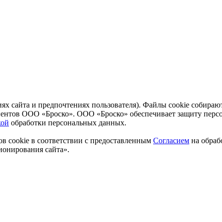
ях сайта и предпочтениях пользователя). Файлы cookie собира
иентов ООО «Броско». ООО «Броско» обеспечивает защиту персон
кой
обработки персональных данных.
в cookie в соответствии с предоставленным
Согласием
на обраб
ионирования сайта».