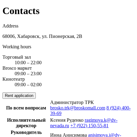
Contacts
Address
68006, Хабаровск, ул. Пионерская, 2В
Working hours
Торговый зал
10:00 – 22:00
Brosco маркет
09:00 – 23:00
Кинотеатр
09:00 – 02:00
Rent application
Администратор ТРК
По всем вопросам
brosko.trk@broskomall.com
8 (924) 400-
39-69
Исполнительный
Ксения Руденко
ragimova.k@dv-
директор
nevada.ru
+7 (922) 150-55-81
Руководитель
Инна Анисимова
anisimova.i@dv-